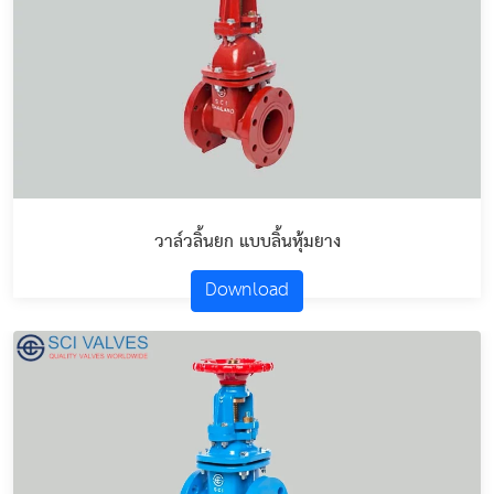
วาล์วลิ้นยก แบบลิ้นหุ้มยาง
Download