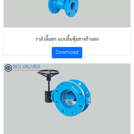
วาล์วลิ้นยก แบบลิ้นหุ้มยางก้านยก
Download